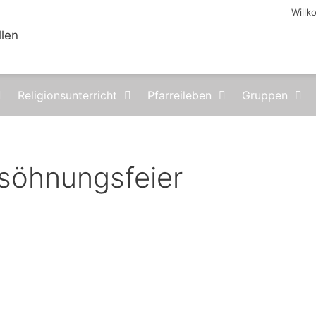
Will
Religionsunterricht
Pfarreileben
Gruppen
rsöhnungsfeier