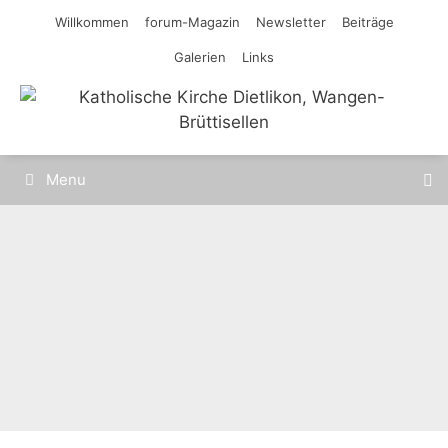
Springe
Willkommen
forum-Magazin
Newsletter
Beiträge
zum
Galerien
Links
Inhalt
Menu