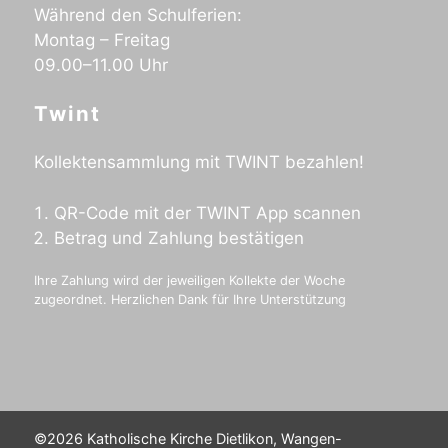
Während den Schulferien:
Montag – Freitag
09.00–11.00 Uhr
Twint
Kollektensammlung mit TWINT bezahlen!
QR-Code mit der TWINT App scannen
Betrag und Zahlung bestätigen
Ihre Zahlung wird der jeweiligen Kollekte der Woche
zugeordnet. Herzlichen Dank für Ihre Unterstützung
©2026 Katholische Kirche Dietlikon, Wangen-