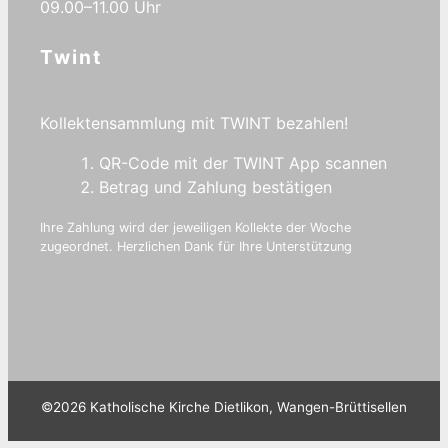
09.00–11.00 Uhr
Twint
Kollektensammlung mit TWINT bezahlen!
QR-Code mit der TWINT App scannen
Betrag und Zahlung bestätigen
Ihre Zahlung wird der jeweiligen Kollekte der Woche
zugeordnet. Herzlichen Dank für Ihre Unterstützung
©2026 Katholische Kirche Dietlikon, Wangen-Brüttisellen