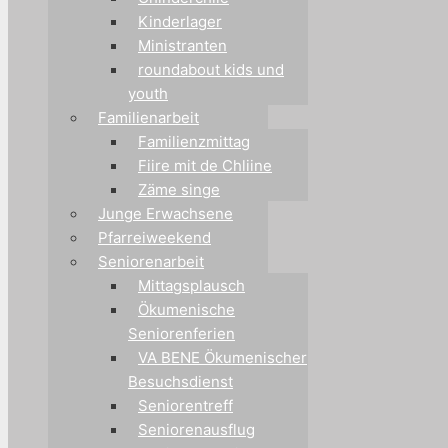
Kinderlager
Ministranten
roundabout kids und
youth
Familienarbeit
Familienzmittag
Fiire mit de Chliine
Zäme singe
Junge Erwachsene
Pfarreiweekend
Seniorenarbeit
Mittagsplausch
Ökumenische
Seniorenferien
VA BENE Ökumenischer
Besuchsdienst
Seniorentreff
Seniorenausflug