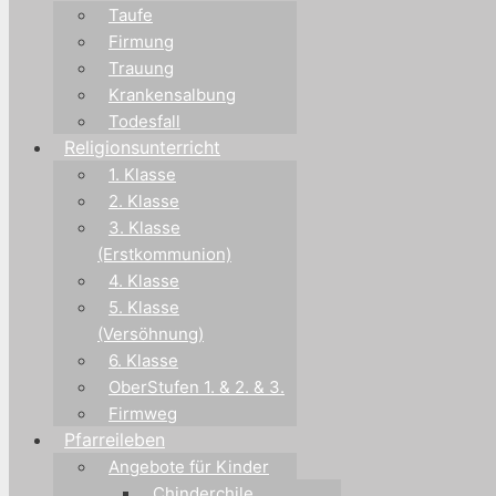
Taufe
Firmung
Trauung
Krankensalbung
Todesfall
Religionsunterricht
1. Klasse
2. Klasse
3. Klasse
(Erstkommunion)
4. Klasse
5. Klasse
(Versöhnung)
6. Klasse
OberStufen 1. & 2. & 3.
Firmweg
Pfarreileben
Angebote für Kinder
Chinderchile