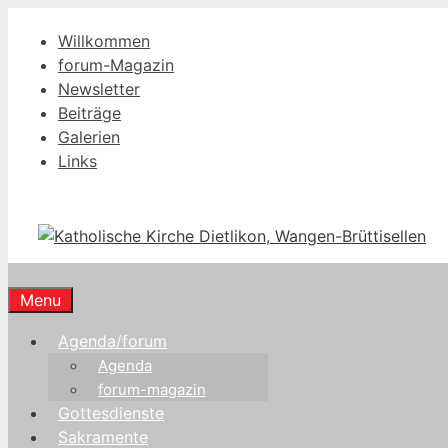
Springe
Willkommen
zum
forum-Magazin
Inhalt
Newsletter
Beiträge
Galerien
Links
Menu
Agenda/forum
Agenda
forum-magazin
Gottesdienste
Sakramente