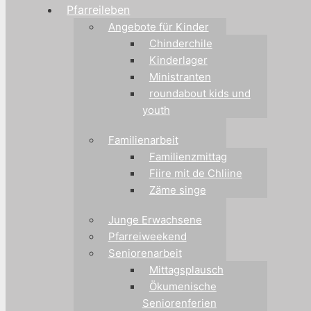
Pfarreileben
Angebote für Kinder
Chinderchile
Kinderlager
Ministranten
roundabout kids und
youth
Familienarbeit
Familienzmittag
Fiire mit de Chliine
Zäme singe
Junge Erwachsene
Pfarreiweekend
Seniorenarbeit
Mittagsplausch
Ökumenische
Seniorenferien