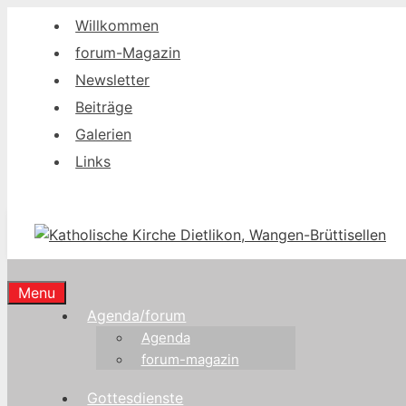
Springe
Willkommen
zum
forum-Magazin
Inhalt
Newsletter
Beiträge
Galerien
Links
Menu
Agenda/forum
Agenda
forum-magazin
Gottesdienste