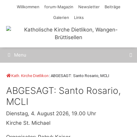
Springe
Willkommen
forum-Magazin
Newsletter
Beiträge
zum
Galerien
Links
Inhalt
Menu
Kath. Kirche Dietlikon
|
ABGESAGT: Santo Rosario, MCLI
ABGESAGT: Santo Rosario,
MCLI
Dienstag, 4. August 2026, 19.00 Uhr
Kirche St. Michael
Organisator: Patryk Kaiser