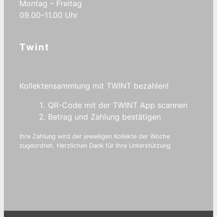
Montag – Freitag
09.00–11.00 Uhr
Twint
Kollektensammlung mit TWINT bezahlen!
QR-Code mit der TWINT App scannen
Betrag und Zahlung bestätigen
Ihre Zahlung wird der jeweiligen Kollekte der Woche
zugeordnet. Herzlichen Dank für Ihre Unterstützung