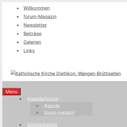
Springe
Willkommen
zum
forum-Magazin
Inhalt
Newsletter
Beiträge
Galerien
Links
Menu
Agenda/forum
Agenda
forum-magazin
Gottesdienste