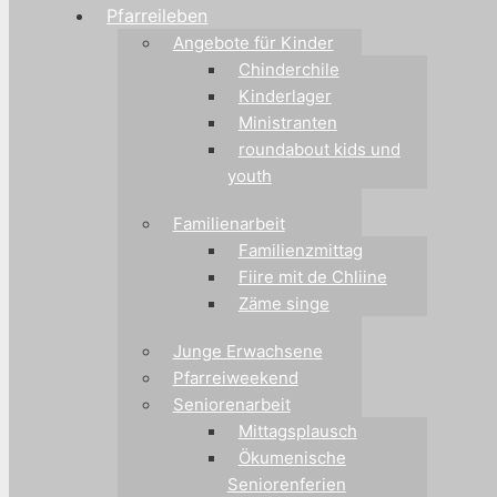
Pfarreileben
Angebote für Kinder
Chinderchile
Kinderlager
Ministranten
roundabout kids und
youth
Familienarbeit
Familienzmittag
Fiire mit de Chliine
Zäme singe
Junge Erwachsene
Pfarreiweekend
Seniorenarbeit
Mittagsplausch
Ökumenische
Seniorenferien